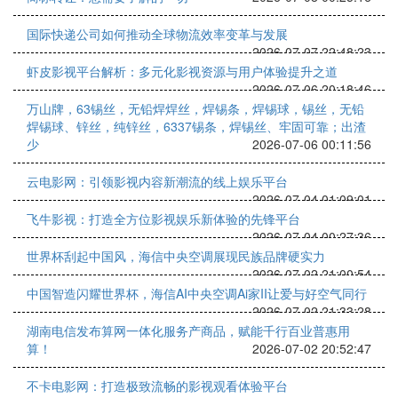
国际快递公司如何推动全球物流效率变革与发展
2026-07-07 22:48:23
虾皮影视平台解析：多元化影视资源与用户体验提升之道
2026-07-06 20:18:46
万山牌，63锡丝，无铅焊焊丝，焊锡条，焊锡球，锡丝，无铅
焊锡球、锌丝，纯锌丝，6337锡条，焊锡丝、牢固可靠；出渣
少
2026-07-06 00:11:56
云电影网：引领影视内容新潮流的线上娱乐平台
2026-07-04 01:09:01
飞牛影视：打造全方位影视娱乐新体验的先锋平台
2026-07-04 00:27:36
世界杯刮起中国风，海信中央空调展现民族品牌硬实力
2026-07-02 21:00:54
中国智造闪耀世界杯，海信AI中央空调Ai家II让爱与好空气同行
2026-07-02 21:33:28
湖南电信发布算网一体化服务产商品，赋能千行百业普惠用
算！
2026-07-02 20:52:47
不卡电影网：打造极致流畅的影视观看体验平台