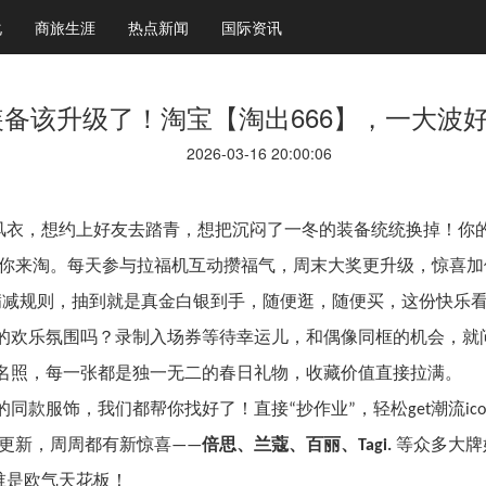
化
商旅生涯
热点新闻
国际资讯
备该升级了！淘宝【淘出666】，一大波
2026-03-16 20:00:06
风衣，想约上好友去踏青，想把沉闷了一冬的装备统统换掉！你
你来淘。每天参与拉福机互动攒福气，周末大奖更升级，惊喜加
满减规则，抽到就是真金白银到手，随便逛，随便买，这份快乐
的欢乐氛围吗？录制入场券等待幸运儿，和偶像同框的机会，就
名照，每一张都是独一无二的春日礼物，收藏价值直接拉满。
的同款服饰，我们都帮你找好了！直接
抄作业
，轻松
潮流
“
”
get
ic
更新，周周都有新惊喜
倍思、兰蔻、百丽、
等众多大牌
——
Tagi.
谁是欧气天花板！