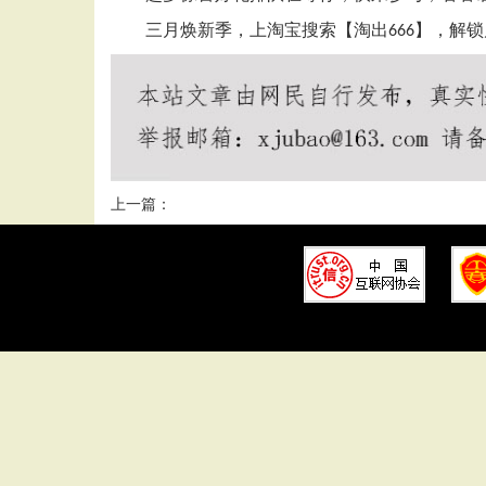
三月焕新季，上淘宝搜索【淘出
】，解锁
666
上一篇：