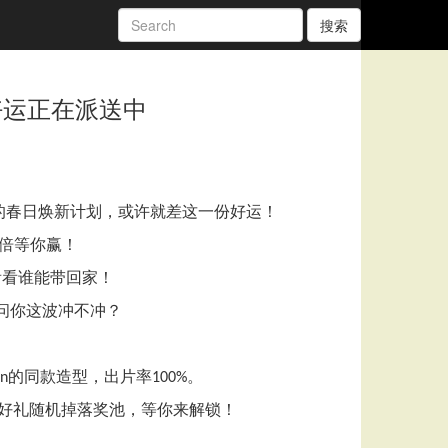
搜索
好运正在派送中
的春日焕新计划，或许就差这一份好运！
倍等你赢！
看看谁能带回家！
问你这波冲不冲？
的同款造型，出片率
。
on
100%
好礼随机掉落奖池，等你来解锁！