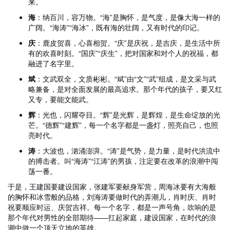
来。
海
：纳百川，容万物。“海”是胸怀，是气度，是像大海一样的
广阔。“海涛”“海冰”，既有海的壮阔，又有时代的印记。
庆
：鹿皮贺喜，心喜相贺。“庆”是庆祝，是吉庆，是生活中所
有的欢喜时刻。“国庆”“庆生”，把对国家和对个人的祝福，都
融进了名字里。
斌
：文武双全，文质彬彬。“斌”由“文”“武”组成，是文采与武
略兼备，是对全面发展的最高追求。那个年代的孩子，要又红
又专，要能文能武。
辉
：光也，闪耀夺目。“辉”是光辉，是辉煌，是生命绽放的光
芒。“德辉”“建辉”，每一个名字都是一盏灯，照亮自己，也照
亮时代。
涛
：大波也，汹涌澎湃。“涛”是气势，是力量，是时代洪流中
的搏击者。叫“海涛”“江涛”的男孩，注定要在改革的浪潮中闯
荡一番。
于是，王建国要建设国家，张建军要献身军营，周海冰要有大海般
的胸怀和冰雪般的品格，刘海涛要做时代的弄潮儿，肖时庆、肖时
祝要顺应时运、庆贺吉祥。每一个名字，都是一声号角，吹响的是
那个年代对男性的全部期待——扛起家庭，建设国家，在时代的浪
潮中做一个顶天立地的英雄。