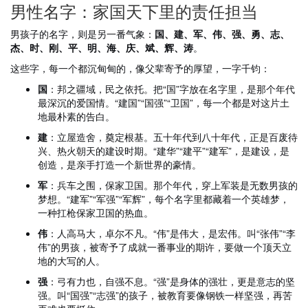
男性名字：家国天下里的责任担当
男孩子的名字，则是另一番气象：
国、建、军、伟、强、勇、志、
杰、时、刚、平、明、海、庆、斌、辉、涛
。
这些字，每一个都沉甸甸的，像父辈寄予的厚望，一字千钧：
国
：邦之疆域，民之依托。把“国”字放在名字里，是那个年代
最深沉的爱国情。“建国”“国强”“卫国”，每一个都是对这片土
地最朴素的告白。
建
：立屋造舍，奠定根基。五十年代到八十年代，正是百废待
兴、热火朝天的建设时期。“建华”“建平”“建军”，是建设，是
创造，是亲手打造一个新世界的豪情。
军
：兵车之围，保家卫国。那个年代，穿上军装是无数男孩的
梦想。“建军”“军强”“军辉”，每个名字里都藏着一个英雄梦，
一种扛枪保家卫国的热血。
伟
：人高马大，卓尔不凡。“伟”是伟大，是宏伟。叫“张伟”“李
伟”的男孩，被寄予了成就一番事业的期许，要做一个顶天立
地的大写的人。
强
：弓有力也，自强不息。“强”是身体的强壮，更是意志的坚
强。叫“国强”“志强”的孩子，被教育要像钢铁一样坚强，再苦