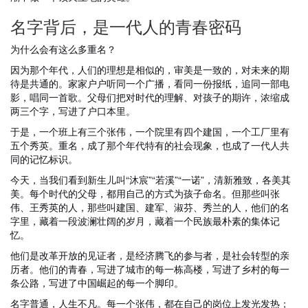
名字背后，是一代人的青春密码
为什么会有这么多重名？
因为那个年代，人们的理想是相似的，审美是一致的，对未来的期
待是共通的。家家户户听同一个广播，看同一份报纸，追同一部电
影，唱同一首歌。父母们把对时代的理解、对孩子的期许，浓缩成
两三个字，写进了户口本里。
于是，一个班上有三个张伟，一个院里有四个建国，一个工厂里有
五个秀英。重名，成了那个年代特有的社会现象，也成了一代人共
同的记忆标识。
今天，当我们看到新生儿叫“沐宸”“若溪”“一诺”，清新雅致，各美其
美。每个时代的父母，都用自己的方式为孩子命名。但那些叫张
伟、王秀英的人，那些叫建国、建军、淑芬、秀兰的人，他们的名
字里，藏着一段波澜壮阔的岁月，藏着一个民族最朴素的集体记
忆。
他们是改革开放的见证者，是经济腾飞的参与者，是社会转型的亲
历者。他们的青春，写进了城市的每一栋高楼，写进了乡村的每一
条公路，写进了中国崛起的每一个脚印。
名字普通，人生不凡。每一个张伟，都在自己的岗位上发光发热；