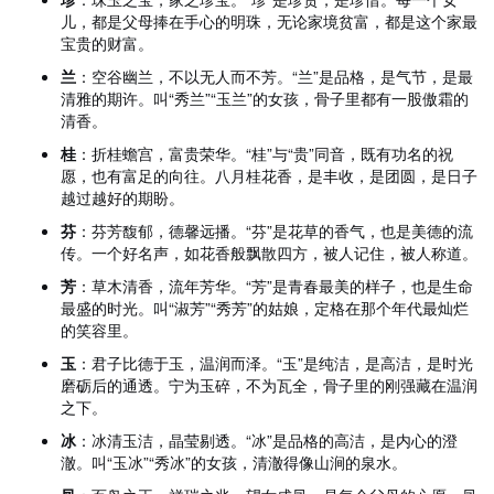
儿，都是父母捧在手心的明珠，无论家境贫富，都是这个家最
宝贵的财富。
兰
：空谷幽兰，不以无人而不芳。“兰”是品格，是气节，是最
清雅的期许。叫“秀兰”“玉兰”的女孩，骨子里都有一股傲霜的
清香。
桂
：折桂蟾宫，富贵荣华。“桂”与“贵”同音，既有功名的祝
愿，也有富足的向往。八月桂花香，是丰收，是团圆，是日子
越过越好的期盼。
芬
：芬芳馥郁，德馨远播。“芬”是花草的香气，也是美德的流
传。一个好名声，如花香般飘散四方，被人记住，被人称道。
芳
：草木清香，流年芳华。“芳”是青春最美的样子，也是生命
最盛的时光。叫“淑芳”“秀芳”的姑娘，定格在那个年代最灿烂
的笑容里。
玉
：君子比德于玉，温润而泽。“玉”是纯洁，是高洁，是时光
磨砺后的通透。宁为玉碎，不为瓦全，骨子里的刚强藏在温润
之下。
冰
：冰清玉洁，晶莹剔透。“冰”是品格的高洁，是内心的澄
澈。叫“玉冰”“秀冰”的女孩，清澈得像山涧的泉水。