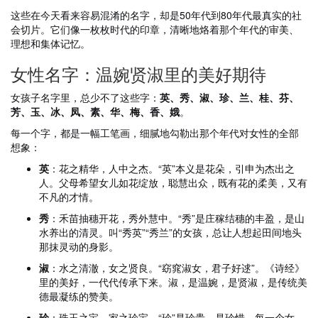
这些在今天看来容易混淆的名字，却是50年代到80年代最真实的社
会切片。它们像一枚枚时代的印章，清晰地烙着那个年代的审美、
理想和集体记忆。
女性名字：温婉贤淑里的美好期待
女孩子名字里，总少不了这些字：
英、秀、淑、珍、兰、桂、芬、
芳、玉、冰、凤、素、华、梅、香、娥
。
每一个字，都是一幅工笔画，细腻地勾勒出那个年代对女性的全部
想象：
英
：花之精华，人中之杰。“英”本义是花朵，引申为杰出之
人。父母希望女儿如花绽放，聪慧出众，既有花的柔美，又有
不凡的才情。
秀
：禾苗抽穗开花，秀外慧中。“秀”是庄稼结穗的丰盈，是山
水养出的清灵。叫“秀英”“秀兰”的女孩，总让人想起田间地头
那抹灵动的身影。
淑
：水之清澈，女之贤良。“窈窕淑女，君子好逑”。《诗经》
里的美好，一代代传承下来。淑，是温婉，是贤淑，是传统美
德最凝练的赞美。
珍
：珠玉之宝，家之珍宝。“珍”是珍贵，是珍惜。每一个女