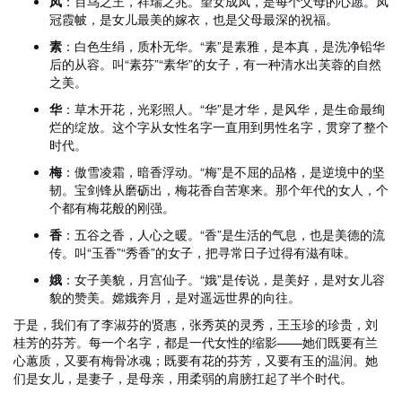
凤
：百鸟之王，祥瑞之兆。望女成凤，是每个父母的心愿。凤
冠霞帔，是女儿最美的嫁衣，也是父母最深的祝福。
素
：白色生绢，质朴无华。“素”是素雅，是本真，是洗净铅华
后的从容。叫“素芬”“素华”的女子，有一种清水出芙蓉的自然
之美。
华
：草木开花，光彩照人。“华”是才华，是风华，是生命最绚
烂的绽放。这个字从女性名字一直用到男性名字，贯穿了整个
时代。
梅
：傲雪凌霜，暗香浮动。“梅”是不屈的品格，是逆境中的坚
韧。宝剑锋从磨砺出，梅花香自苦寒来。那个年代的女人，个
个都有梅花般的刚强。
香
：五谷之香，人心之暖。“香”是生活的气息，也是美德的流
传。叫“玉香”“秀香”的女子，把寻常日子过得有滋有味。
娥
：女子美貌，月宫仙子。“娥”是传说，是美好，是对女儿容
貌的赞美。嫦娥奔月，是对遥远世界的向往。
于是，我们有了李淑芬的贤惠，张秀英的灵秀，王玉珍的珍贵，刘
桂芳的芬芳。每一个名字，都是一代女性的缩影——她们既要有兰
心蕙质，又要有梅骨冰魂；既要有花的芬芳，又要有玉的温润。她
们是女儿，是妻子，是母亲，用柔弱的肩膀扛起了半个时代。