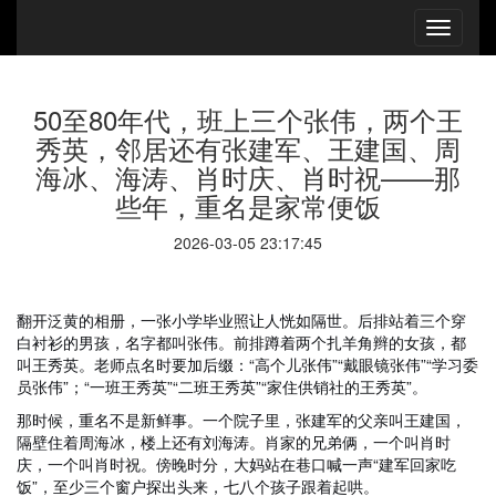
50至80年代，班上三个张伟，两个王
秀英，邻居还有张建军、王建国、周
海冰、海涛、肖时庆、肖时祝——那
些年，重名是家常便饭
2026-03-05 23:17:45
翻开泛黄的相册，一张小学毕业照让人恍如隔世。后排站着三个穿
白衬衫的男孩，名字都叫张伟。前排蹲着两个扎羊角辫的女孩，都
叫王秀英。老师点名时要加后缀：“高个儿张伟”“戴眼镜张伟”“学习委
员张伟”；“一班王秀英”“二班王秀英”“家住供销社的王秀英”。
那时候，重名不是新鲜事。一个院子里，张建军的父亲叫王建国，
隔壁住着周海冰，楼上还有刘海涛。肖家的兄弟俩，一个叫肖时
庆，一个叫肖时祝。傍晚时分，大妈站在巷口喊一声“建军回家吃
饭”，至少三个窗户探出头来，七八个孩子跟着起哄。