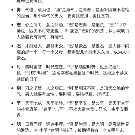
再难也要挺住。
勇
：气也，敢为也。“勇”是勇气，是果敢，是面对困难不退缩
的担当。那个年代的男人，要勇挑重担，勇往直前。
志
：心之所向，意之所趋。“志”是志向，是抱负。“三军可夺
帅也，匹夫不可夺志也”。叫“志强”“志刚”的男孩，从小就明白
人活着要有骨气、有理想。
杰
：才能过人，超群出众。“杰”是豪杰，是俊杰，是人群中闪
耀的那一个。每一个父母，都希望儿子能出人头地，成为人中
豪杰。
时
：四时更替，时代变迁。“时”是顺应时势，也是把握时
机。“时庆”“时祝”，连名字都在祝福这个时代，祝福这个越来
越好的日子。
刚
：刀之坚硬，人之刚正。“刚”是刚直不阿，是顶天立地的骨
气。男人就要有血性，要刚强，要站得直、行得正。
平
：天平地成，风平浪静。“平”是平安，是公平，是天下太平
的朴素愿望。“建平”“志平”，不求大富大贵，只求一生平安顺
遂。
明
：日月同辉，洞达事理。“明”是智慧，是光明，是看清世界
的通透。叫“小明”“建明”的孩子，被期望着有一个光明的未