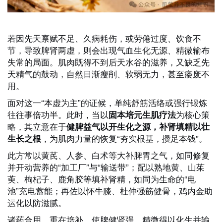
若因先天禀赋不足、久病耗伤，或劳倦过度、饮食不
节，导致脾肾两虚，则会出现气血生化无源、精微输布
失常的局面。肌肉既得不到后天水谷的滋养，又缺乏先
天精气的鼓动，自然日渐瘦削、软弱无力，甚至痿废不
用。
面对这一“本虚为主”的证候，单纯舒筋活络或强行锻炼
往往事倍功半。此时，当以
为核心策
固本培元生肌疗法
略，其立意在于
健脾益气以开生化之源，补肾填精以壮
，为肌肉力量的恢复“夯实根基，攒足本钱”。
生长之根
此方常以黄芪、人参、白术等大补脾胃之气，如同修复
并开动营养的“加工厂”与“输送带”；配以熟地黄、山茱
萸、枸杞子、鹿角胶等填补肾精，如同为生命的“电
池”充电蓄能；再佐以怀牛膝、杜仲强筋健骨，鸡内金助
运化以防滋腻。
诸药合用，重在培补，使脾健肾强，精微得以化生并输