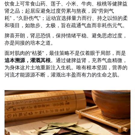
饮食上可常食山药、莲子、小米、牛肉、核桃等健脾益
肾之品；起居应避免过度劳累与熬夜，因“劳则气
耗”，“久卧伤气”；运动宜选择量力而行、持之以恒的柔
和项目，如散步、太极，旨在疏通气血而非耗伤元气。
脾喜开朗，肾忌恐惧，保持情绪平稳、避免思虑过度，
亦是间接的培本之道。
面对肌肉的“枯萎”，最佳策略不是仅着眼于局部，而是
。通过健脾益肾，充养气血精微，
追本溯源，灌溉其根
为身体这片土地重新注入生机。唯有根本坚固，营养的
河流才能源源不断，灌溉出丰盈而有力的生命之肌。