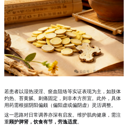
若患者以湿热浸淫、瘀血阻络等实证表现为主，如肢体
灼热、苔黄腻、刺痛固定，则非本方所宜。此外，具体
用药需根据阴阳偏颇（偏阳虚或偏阴虚）灵活调整。
这一思路对日常调养亦深有启发。维护肌肉健康，需注
重
。
顾护脾肾，饮食有节，劳逸适度