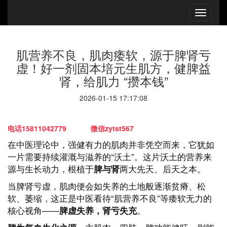
肌营养不良，肌肉痿软，源于脾肾亏
虚！好一剂固本培元生肌方，健脾益
肾，给肌力 “攒本钱”
2026-01-15 17:17:08
电话15811042779 微信zytst567
在中医理论中，强健有力的肌肉并非凭空而来，它犹如
一片需要持续灌溉与滋养的“沃土”。这片沃土的营养来
源与生长动力，根植于
两大先天、后天之本。
脾与肾
当脾肾亏虚，肌肉便会如失养的土地般逐渐贫瘠、松
软、萎缩，这正是中医看待“肌营养不良”等痿软无力的
核心视角——
。
脾虚失养，肾亏失充