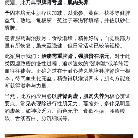
便溏。此乃典型
。
脾肾亏虚，肌肉失养
予固本培元生肌疗法加减，以党参、黄芪、茯苓等健脾
益气，熟地、龟板胶、菟丝子等滋肾填精，并佐以砂仁
醒脾。
患者服药调治数月，食欲渐增，精神好转，自觉腿部力
量有所恢复，虽未至强健，但日常活动已较前轻松。
此案启示我们：
。对于此
治痿需重脾肾，强肌贵在培元
类因虚致痿的慢性过程，追求速效的“强刺激”或单纯活
血往往徒劳。正确之道在于耐心持久地培补脾肾这一根
本，待气血生化充盈，精微得以灌溉四末，肌肉方能逐
渐获得滋养与力量。
当然，此方的应用必以
为核心辨证
脾肾两虚，肌肉失养
要点。常见表现除进行性肌无力、萎缩外，多伴见明显
的虚象，如神疲乏力、面色无华、食欲不振、腰膝酸
软、舌淡苔白、脉沉细弱等。