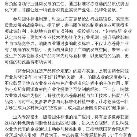
肩负起引领行业健康发展的责任。通过标准将赤苍藤的品质优势固
化下来，才能让这一特色食材真正实现产业化、品牌化发展。”
参与团体标准制定，对企业而言更是抢占行业话语权、实现高
质量发展的战略举措。据了解，参与团体标准制定的企业可获得多
项政策红利，包括地方政府专项补贴、招投标加分、“专精特新”企业
认定加分等，更能将企业技术优势转化为行业规则，提升品牌影响
力与市场竞争力。响陇农业通过参编此次标准，不仅让赤苍藤产业
有了明确的发展指引，更为自身赢得了广阔的发展空间。未来，企
业生产的赤苍藤系列产品将率先对标新标准，以更规范的品质、更
可信的功效赢得市场认可。
《药食同源优选产品评价规范》的发布实施，是我国药食同源
产业从“有没有”向“好不好”转型的关键一步。响陇农业的深度参与，
不仅彰显了地方农业企业在特色产业标准化进程中的主体作用，更
为小众药食同源食材的产业化提供了可复制的经验。下一步，响陇
农业将以标准为指引，持续优化赤苍藤种植与加工技术，拓展产品
品类，同时带动更多农户参与到标准化种植中来，让赤苍藤这一壮
乡珍宝成为乡村振兴的“致富藤”，成为惠及全国消费者的“健康藤”。
业内专家指出，随着团体标准的推广应用，将有更多像赤苍藤
这样的特色药食同源食材走出区域限制，进入大众视野。而以响陇
农业为代表的企业通过主动参与标准制定，正推动我国药食同源产
业形成“标准引领、品质为王、生态共赢”的发展新格局，让千年药食