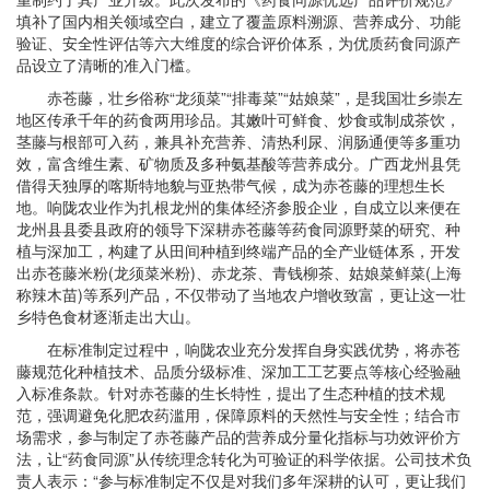
填补了国内相关领域空白，建立了覆盖原料溯源、营养成分、功能
验证、安全性评估等六大维度的综合评价体系，为优质药食同源产
品设立了清晰的准入门槛。
赤苍藤，壮乡俗称“龙须菜”“排毒菜”“姑娘菜”，是我国壮乡崇左
地区传承千年的药食两用珍品。其嫩叶可鲜食、炒食或制成茶饮，
茎藤与根部可入药，兼具补充营养、清热利尿、润肠通便等多重功
效，富含维生素、矿物质及多种氨基酸等营养成分。广西龙州县凭
借得天独厚的喀斯特地貌与亚热带气候，成为赤苍藤的理想生长
地。响陇农业作为扎根龙州的集体经济参股企业，自成立以来便在
龙州县县委县政府的领导下深耕赤苍藤等药食同源野菜的研究、种
植与深加工，构建了从田间种植到终端产品的全产业链体系，开发
出赤苍藤米粉(龙须菜米粉)、赤龙茶、青钱柳茶、姑娘菜鲜菜(上海
称辣木苗)等系列产品，不仅带动了当地农户增收致富，更让这一壮
乡特色食材逐渐走出大山。
在标准制定过程中，响陇农业充分发挥自身实践优势，将赤苍
藤规范化种植技术、品质分级标准、深加工工艺要点等核心经验融
入标准条款。针对赤苍藤的生长特性，提出了生态种植的技术规
范，强调避免化肥农药滥用，保障原料的天然性与安全性；结合市
场需求，参与制定了赤苍藤产品的营养成分量化指标与功效评价方
法，让“药食同源”从传统理念转化为可验证的科学依据。公司技术负
责人表示：“参与标准制定不仅是对我们多年深耕的认可，更让我们