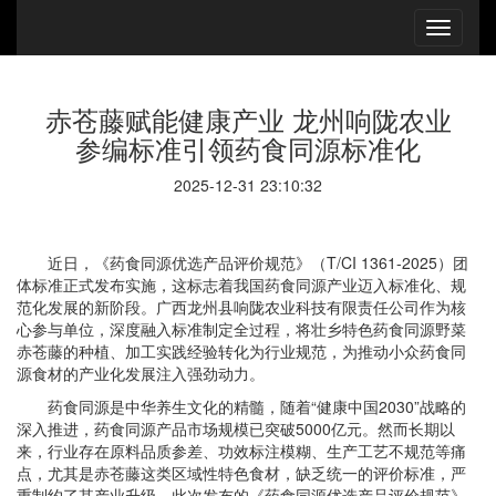
赤苍藤赋能健康产业 龙州响陇农业
参编标准引领药食同源标准化
2025-12-31 23:10:32
近日，《药食同源优选产品评价规范》（T/CI 1361-2025）团
体标准正式发布实施，这标志着我国药食同源产业迈入标准化、规
范化发展的新阶段。广西龙州县响陇农业科技有限责任公司作为核
心参与单位，深度融入标准制定全过程，将壮乡特色药食同源野菜
赤苍藤的种植、加工实践经验转化为行业规范，为推动小众药食同
源食材的产业化发展注入强劲动力。
药食同源是中华养生文化的精髓，随着“健康中国2030”战略的
深入推进，药食同源产品市场规模已突破5000亿元。然而长期以
来，行业存在原料品质参差、功效标注模糊、生产工艺不规范等痛
点，尤其是赤苍藤这类区域性特色食材，缺乏统一的评价标准，严
重制约了其产业升级。此次发布的《药食同源优选产品评价规范》