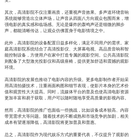
其次，高清影院不仅注重画质，还重视声音效果。多声道环绕音响
系统能够营造出立体声场，让声音从四面八方向观众包围而来，增
强电影的真实感和临场感。无论是爆炸的轰鸣声还是细微的脚步
声，都能清晰传达，让观众仿佛置身于电影情境之中。
此外，高清影院的设备配置日益多样化，满足不同用户的需求。家
庭高清影院系统结合了高清投影仪、大屏幕电视、高品质音响和智
能控制设备，方便用户在家中打造专属的观影空间。公共高清影院
则配备了大型激光投影仪和高级座椅，提供更加舒适和震撼的观影
环境。
高清影院的发展也推动了电影内容的升级。更多电影制作者开始采
用高清拍摄技术，注重画面构图和细节表现，使影片本身的艺术价
值和观赏性大大提高。同时，流媒体平台的普及也使高清电影资源
更加丰富和易于获取，用户可以随时随地享受高质量的影视内容。
然而，高清影院的推广也面临一些挑战，比如设备成本较高、内容
带宽需求大等问题。随着技术的不断成熟和市场竞争的加剧，相关
成本有望逐渐降低，高清影院将更加普及和普惠。
总之，高清影院作为现代娱乐方式的重要代表，不仅提升了观影的